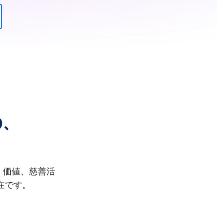
り、
、価値、慈善活
在です。