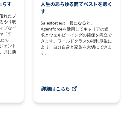
たらす
人生のあらゆる面でベストを尽く
す
優れたプ
るやり取
Salesforceの一員になると、
ィブなイ
Agentforceを活用してキャリアの追
ty（平
求とウェルビーイングの確保を両立で
私たち
きます。ワールドクラスの福利厚生に
ジェント
より、自分自身と家族を大切にできま
、共に前
す。
詳細はこちら