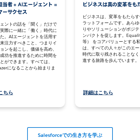
当者 + AIエージェント =
ビジネスは真の変革をも
マーサクセス
ビジネスは、変革をもたらす
ラットフォームです。あらゆ
ジェントの話を「聞く」だけで
りやソリューションがポジテ
実際に一緒に「働く」時代に
ンパクトを促します。Equali
た。AIエージェントを活用す
等） をコアバリューとする
来注力すべきこと、つまりイ
は、すべての人々がこのエー
ョンを起こし、価値を高め、
時代に取り残されることなく
成功を推進するために時間を
進する旅路を歩んでいます。
とができます。すべては、
blazerになることから始まりま
こちら
詳細はこちら
Salesforceでの生き方を学ぶ