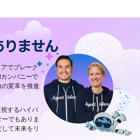
ありません
ディアでブレーク
Mカンパニーで
力の変革を推進
を重視するハイパ
ターでもありま
だして未来をリ