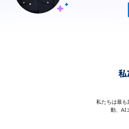
私
私たちは最も
動、A