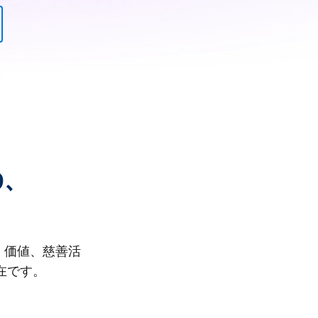
り、
、価値、慈善活
在です。