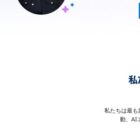
私
私たちは最も
動、A