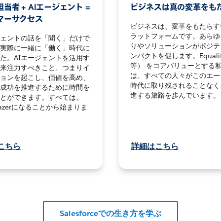
当者 + AIエージェント =
ビジネスは真の変革をも
マーサクセス
ビジネスは、変革をもたらす
ラットフォームです。あらゆ
ジェントの話を「聞く」だけで
りやソリューションがポジテ
実際に一緒に「働く」時代に
ンパクトを促します。Equali
た。AIエージェントを活用す
等） をコアバリューとする
来注力すべきこと、つまりイ
は、すべての人々がこのエー
ョンを起こし、価値を高め、
時代に取り残されることなく
成功を推進するために時間を
進する旅路を歩んでいます。
とができます。すべては、
blazerになることから始まりま
こちら
詳細はこちら
Salesforceでの生き方を学ぶ