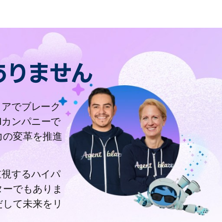
ありません
ディアでブレーク
Mカンパニーで
力の変革を推進
を重視するハイパ
ターでもありま
だして未来をリ