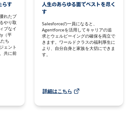
たらす
人生のあらゆる面でベストを尽く
す
優れたプ
るやり取
Salesforceの一員になると、
ィブなイ
Agentforceを活用してキャリアの追
ty（平
求とウェルビーイングの確保を両立で
私たち
きます。ワールドクラスの福利厚生に
ジェント
より、自分自身と家族を大切にできま
、共に前
す。
詳細はこちら