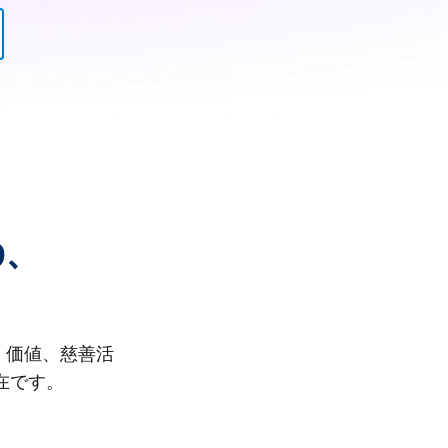
り、
、価値、慈善活
在です。