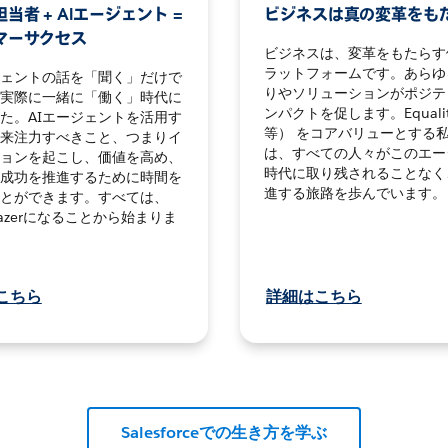
当者 + AIエージェント =
ビジネスは真の変革をも
マーサクセス
ビジネスは、変革をもたらす
ラットフォームです。あらゆ
ジェントの話を「聞く」だけで
りやソリューションがポジテ
実際に一緒に「働く」時代に
ンパクトを促します。Equali
た。AIエージェントを活用す
等） をコアバリューとする
来注力すべきこと、つまりイ
は、すべての人々がこのエー
ョンを起こし、価値を高め、
時代に取り残されることなく
成功を推進するために時間を
進する旅路を歩んでいます。
とができます。すべては、
blazerになることから始まりま
こちら
詳細はこちら
Salesforceでの生き方を学ぶ