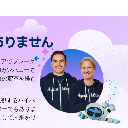
ありません
ディアでブレーク
Mカンパニーで
力の変革を推進
を重視するハイパ
ターでもありま
だして未来をリ