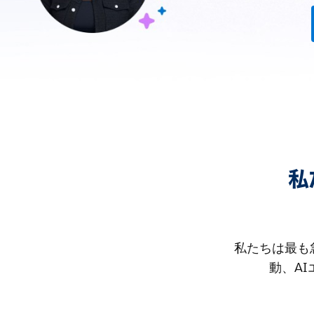
私
私たちは最も
動、A