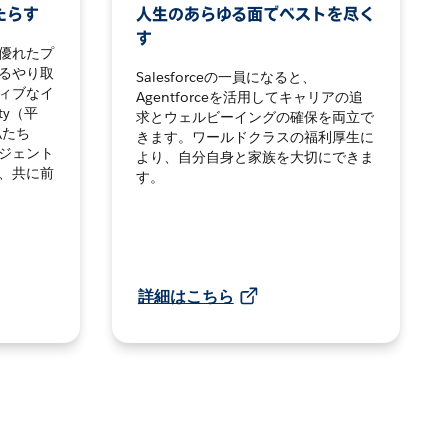
たらす
人生のあらゆる面でベストを尽く
す
優れたプ
るやり取
Salesforceの一員になると、
ィブなイ
Agentforceを活用してキャリアの追
ty（平
求とウェルビーイングの確保を両立で
私たち
きます。ワールドクラスの福利厚生に
ジェント
より、自分自身と家族を大切にできま
、共に前
す。
詳細はこちら